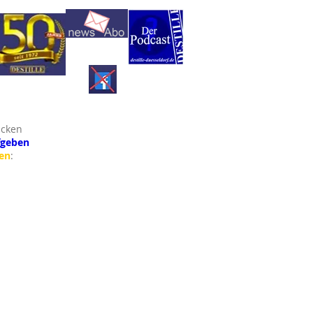
icken
fgeben
en
: