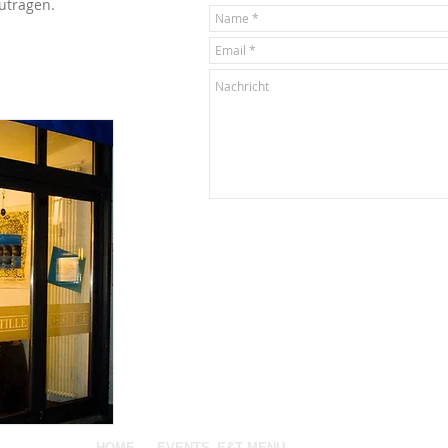
utragen.
HOME
EVENTS
E&T MENU
INFO