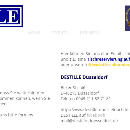
Köstlichkeiten ohne Schnickschnack
HOME
EVENTS
E&T MENU
INFO
Hier können Sie uns eine Email sch
und z.B.
eine
Tischreservierung au
oder unseren
Newsletter abonnier
DESTILLE Düsseldorf
Bilker Str. 46
 dass Sie weiterhin den
D-40213 Düsseldorf
kommen können, wenn Sie
Telefon 0049 211 32 71 81
men.
http://www.destille-duesseldorf.de
uns bitte formlos
DESTILLE auf
facebook
mail@destille-duesseldorf.de