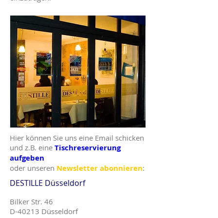
Hier können Sie uns eine Email schicken
und z.B.
eine
Tischreservierung
aufgeben
oder unseren
Newsletter abonnieren
:
DESTILLE Düsseldorf
Bilker Str. 46
D-40213 Düsseldorf