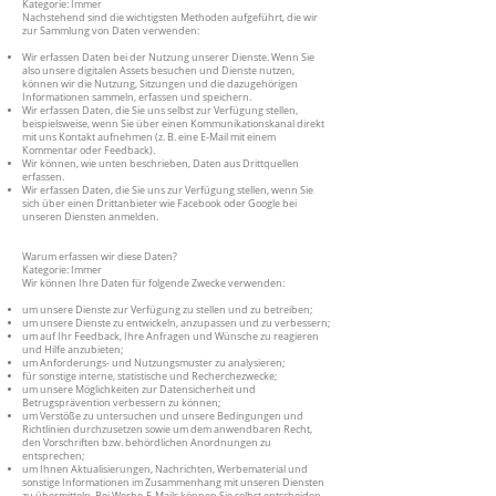
Kategorie: Immer
Nachstehend sind die wichtigsten Methoden aufgeführt, die wir
zur Sammlung von Daten verwenden:
Wir erfassen Daten bei der Nutzung unserer Dienste. Wenn Sie
also unsere digitalen Assets besuchen und Dienste nutzen,
können wir die Nutzung, Sitzungen und die dazugehörigen
Informationen sammeln, erfassen und speichern.
Wir erfassen Daten, die Sie uns selbst zur Verfügung stellen,
beispielsweise, wenn Sie über einen Kommunikationskanal direkt
mit uns Kontakt aufnehmen (z. B. eine E-Mail mit einem
Kommentar oder Feedback).
Wir können, wie unten beschrieben, Daten aus Drittquellen
erfassen.
Wir erfassen Daten, die Sie uns zur Verfügung stellen, wenn Sie
sich über einen Drittanbieter wie Facebook oder Google bei
unseren Diensten anmelden.
Warum erfassen wir diese Daten?
Kategorie: Immer
Wir können Ihre Daten für folgende Zwecke verwenden:
um unsere Dienste zur Verfügung zu stellen und zu betreiben;
um unsere Dienste zu entwickeln, anzupassen und zu verbessern;
um auf Ihr Feedback, Ihre Anfragen und Wünsche zu reagieren
und Hilfe anzubieten;
um Anforderungs- und Nutzungsmuster zu analysieren;
für sonstige interne, statistische und Recherchezwecke;
um unsere Möglichkeiten zur Datensicherheit und
Betrugsprävention verbessern zu können;
um Verstöße zu untersuchen und unsere Bedingungen und
Richtlinien durchzusetzen sowie um dem anwendbaren Recht,
den Vorschriften bzw. behördlichen Anordnungen zu
entsprechen;
um Ihnen Aktualisierungen, Nachrichten, Werbematerial und
sonstige Informationen im Zusammenhang mit unseren Diensten