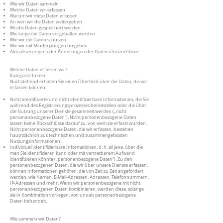
Wie wir Daten sammeln
Welche Daten wir erfassen
Warum wir diese Daten erfassen
An wen wir die Daten weitergeben
Wo die Daten gespeichert werden
Wie lange die Daten vorgehalten werden
Wie wir die Daten schützen
Wie wir mit Minderjährigen umgehen
Aktualisierungen oder Änderungen der Datenschutzrichtlinie
Welche Daten erfassen wir?
Kategorie: Immer
Nachstehend erhalten Sie einen Überblick über die Daten, die wir
erfassen können:
Nicht identifizierte und nicht identifizierbare Informationen, die Sie
während des Registrierungsprozesses bereitstellen oder die über
die Nutzung unserer Dienste gesammelt werden („nicht
personenbezogene Daten“). Nicht personenbezogene Daten
lassen keine Rückschlüsse darauf zu, von wem sie erfasst wurden.
Nicht personenbezogene Daten, die wir erfassen, bestehen
hauptsächlich aus technischen und zusammengefassten
Nutzungsinformationen.
Individuell identifizierbare Informationen, d. h. all jene, über die
man Sie identifizieren kann oder mit vertretbarem Aufwand
identifizieren könnte („personenbezogene Daten“). Zu den
personenbezogenen Daten, die wir über unsere Dienste erfassen,
können Informationen gehören, die von Zeit zu Zeit angefordert
werden, wie Namen, E-Mail-Adressen, Adressen, Telefonnummern,
IP-Adressen und mehr. Wenn wir personenbezogene mit nicht
personenbezogenen Daten kombinieren, werden diese, solange
sie in Kombination vorliegen, von uns als personenbezogene
Daten behandelt.
Wie sammeln wir Daten?