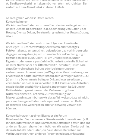
zu übermitteln. Bei Werbe-E-Mails können Sie selbst entscheiden,
ob Sie diese weiterhin erhalten möchten. Wenn nicht, klicken Sie
einfach auf den Abmeldelink in diesen E-Mails.
An wen geben wir diese Daten weiter?
Kategorie: Immer
Wir können Ihre Daten an unsere Dienstleister weitergeben, um
unsere Dienste zu betreiben (z. B. Speicherung von Daten über
Hosting-Dienste Dritter, Bereitstellung technischer Unterstützung
usw.).
Wir können Ihre Daten auch unter folgenden Umständen
offenlegen: (i) um rechtswidrige Aktivitäten oder sonstiges
Fehlverhalten zu untersuchen, aufzudecken, zu verhindern oder
dagegen vorzugehen; (ii) um unsere Rechte auf Verteidigung zu
begründen oder auszuüben; (iii) um unsere Rechte, unser
Eigentum oder unsere persönliche Sicherheit sowie die Sicherheit
unserer Nutzer oder der Öffentlichkeit zu schützen; (iv) im Falle
eines Kontrollwechsels bei uns oder bei einem unserer
verbundenen Unternehmen (im Wege einer Verschmelzung, des
Erwerbs oder Kaufs (im Wesentlichen) aller Vermögenswerte u. a.);
(v) um Ihre Daten mittels befugter Drittanbieter zu erfassen,
vorzuhalten und/oder zu verwalten (z. B. Cloud-Service-Anbieter),
soweit dies für geschäftliche Zwecke angemessen ist; (vi) um mit
Drittanbietern gemeinsam an der Verbesserung Ihres
Nutzererlebnisses zu arbeiten. Zur Vermeidung von
Missverständnissen möchten wir darauf hinweisen, dass wir nicht
personenbezogene Daten nach eigenem Ermessen an Dritte
übermitteln bzw. weitergeben oder anderweitig verwenden
können.
Kategorie: Nutzer hat einen Blog oder ein Forum
Bitte beachten Sie, dass unsere Dienste soziale Interaktionen (z. B.
Inhalte, Informationen und Kommentare öffentlich posten und mit
anderen Nutzern chatten) ermöglichen. Wir weisen Sie darauf hin,
dass alle Inhalte oder Daten, die Sie in diesen Bereichen zur
Verfügung stellen, von anderen Personen gelesen, erfasst und