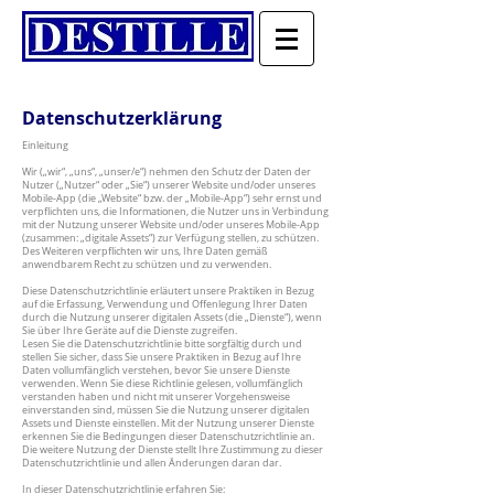
Köstlichkeiten ohne Schnickschnack
Datenschutzerklärung
Einleitung
Wir („wir“, „uns“, „unser/e“) nehmen den Schutz der Daten der
Nutzer („Nutzer“ oder „Sie“) unserer Website und/oder unseres
Mobile-App (die „Website“ bzw. der „Mobile-App“) sehr ernst und
verpflichten uns, die Informationen, die Nutzer uns in Verbindung
mit der Nutzung unserer Website und/oder unseres Mobile-App
(zusammen: „digitale Assets“) zur Verfügung stellen, zu schützen.
Des Weiteren verpflichten wir uns, Ihre Daten gemäß
anwendbarem Recht zu schützen und zu verwenden.
Diese Datenschutzrichtlinie erläutert unsere Praktiken in Bezug
auf die Erfassung, Verwendung und Offenlegung Ihrer Daten
durch die Nutzung unserer digitalen Assets (die „Dienste“), wenn
Sie über Ihre Geräte auf die Dienste zugreifen.
Lesen Sie die Datenschutzrichtlinie bitte sorgfältig durch und
stellen Sie sicher, dass Sie unsere Praktiken in Bezug auf Ihre
Daten vollumfänglich verstehen, bevor Sie unsere Dienste
verwenden. Wenn Sie diese Richtlinie gelesen, vollumfänglich
verstanden haben und nicht mit unserer Vorgehensweise
einverstanden sind, müssen Sie die Nutzung unserer digitalen
Assets und Dienste einstellen. Mit der Nutzung unserer Dienste
erkennen Sie die Bedingungen dieser Datenschutzrichtlinie an.
Die weitere Nutzung der Dienste stellt Ihre Zustimmung zu dieser
Datenschutzrichtlinie und allen Änderungen daran dar.
In dieser Datenschutzrichtlinie erfahren Sie: