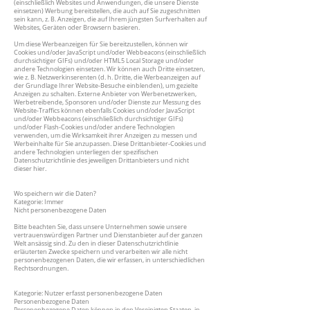
(einschließlich Websites und Anwendungen, die unsere Dienste
einsetzen) Werbung bereitstellen, die auch auf Sie zugeschnitten
sein kann, z. B. Anzeigen, die auf Ihrem jüngsten Surfverhalten auf
Websites, Geräten oder Browsern basieren.
Um diese Werbeanzeigen für Sie bereitzustellen, können wir
Cookies und/oder JavaScript und/oder Webbeacons (einschließlich
durchsichtiger GIFs) und/oder HTML5 Local Storage und/oder
andere Technologien einsetzen. Wir können auch Dritte einsetzen,
wie z. B. Netzwerkinserenten (d. h. Dritte, die Werbeanzeigen auf
der Grundlage Ihrer Website-Besuche einblenden), um gezielte
Anzeigen zu schalten. Externe Anbieter von Werbenetzwerken,
Werbetreibende, Sponsoren und/oder Dienste zur Messung des
Website-Traffics können ebenfalls Cookies und/oder JavaScript
und/oder Webbeacons (einschließlich durchsichtiger GIFs)
und/oder Flash-Cookies und/oder andere Technologien
verwenden, um die Wirksamkeit ihrer Anzeigen zu messen und
Werbeinhalte für Sie anzupassen. Diese Drittanbieter-Cookies und
andere Technologien unterliegen der spezifischen
Datenschutzrichtlinie des jeweiligen Drittanbieters und nicht
dieser hier.
Wo speichern wir die Daten?
Kategorie: Immer
Nicht personenbezogene Daten
Bitte beachten Sie, dass unsere Unternehmen sowie unsere
vertrauenswürdigen Partner und Dienstanbieter auf der ganzen
Welt ansässig sind. Zu den in dieser Datenschutzrichtlinie
erläuterten Zwecke speichern und verarbeiten wir alle nicht
personenbezogenen Daten, die wir erfassen, in unterschiedlichen
Rechtsordnungen.
Kategorie: Nutzer erfasst personenbezogene Daten
Personenbezogene Daten