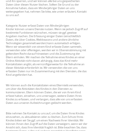
und ihn sperren, und wir können alle bei uns gespeicherten
Daten über diesen Nutzer löschen. Sollten Sie Grund zu der
Annahme haben, dass ein Minderjähriger Daten an uns
weitergegeben hat, nehmen Sie bitte, wie unten erläutert, Kontakt
zu uns auf.
Kategorie: Nutzer erfasst Daten von Minderjährigen
Kinder können unsere Dienste nutzen. Wenn sie jedoch Zugriff auf
bestimmte Funktionen wünschen, müssen sie ggf. gewisse
Angaben machen. Die Erfassung einiger Daten (einschließlich
Daten, die über Cookies, Webbeacons und andere ähnliche
Technologien gesammelt werden) kann automatisch erfolgen.
Wenn wir wissentlich von einem Kind erfasste Daten sammeln,
verwenden oder offenlegen, werden wir in Übereinstimmung mit
geltendem Recht darauf hinweisen und die Zustimmung der
Eltern einholen. Wir machen die Teilnahme eines Kindes an einer
Online-Aktivität nicht davon abhängig, dass das Kind mehr
Kontaktdaten angibt, als vernünftigerweise für die Teilnahme an
dieser Aktivität erforderlich ist. Wir verwenden die von uns
erfassten Daten nur im Zusammenhang mit den Diensten, die das
Kind angefordert hat.
Wir können auch die Kontaktdaten eines Elternteils verwenden,
um über die Aktivitäten des Kindes in den Diensten zu
kommunizieren. Eltern können Daten, die wir von ihrem Kind
erfasst haben, einsehen, uns untersagen, weitere Daten Ihres
Kindes zu erfassen, und verlangen, dass alle von uns erfassten
Daten aus unseren Aufzeichnungen gelöscht werden.
Bitte nehmen Sie Kontakt zu uns auf, um die Daten Ihres Kindes
einzusehen, zu aktualisieren oder zu löschen. Zum Schutz Ihres
Kindes bitten wir Sie ggf. um einen Nachweis Ihrer Identität. Wir
können Ihnen den Zugriff auf die Daten verweigern, wenn wir der
Ansicht sich, dass Ihre Identität fraglich ist. Bitte beachten Sie, dass