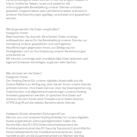
Personenbezogene Daten können in den Vereinigten Staaten, in
Irland, Südkorea, Taiwan, Israel und soweit für die
ordnungsgemäße Bereitstellung unserer Dienste und/oder
gesetzlich vorgeschrieben (wie nachstehend weiter erläutert) in
anderen Rechtsordnungen gepflegt, verarbeitet und gespeichert
werden.
Wie lange werden die Daten vorgehalten?
Kategorie: Immer
Bitte beachten Sie, dass wir die erfassten Daten so lange
aufbewahren, wie es für die Bereitstellung unserer Dienste, zur
Einhaltung unserer gesetzlichen und vertraglichen
Verpflichtungen gegenüber Ihnen, zur Beilegung von
Streitigkeiten und zur Durchsetzung unserer Vereinbarungen
erforderlich ist.
Wir können unrichtige oder unvollständige Daten jederzeit nach
eigenem Ermessen berichtigen, ergänzen oder löschen.
Wie schützen wir die Daten?
Kategorie: Immer
Der Hosting-Dienst für unserer digitalen Assets stellt uns die
Online-Plattform zu Verfügung, über die wir Ihnen unsere Dienste
anbieten können. Ihre Daten können über die Datenspeicherung,
Datenbanken und allgemeine Anwendungen unseres Hosting-
Anbieters gespeichert werden. Er speichert Ihre Daten auf
sicheren Servern hinter einer Firewall und er bietet sicheren
HTTPS-Zugriff auf die meisten Bereiche seiner Dienste.
Kategorie: Nutzer akzeptiert Zahlungen/eCom
Alle von uns und unserem Hosting-Anbieter für unsere digitalen
Assets angebotenen Zahlungsmöglichkeiten halten die
Vorschriften des PCI-DSS (Datensicherheitsstandard der
Kreditkartenindustrie) des PCI Security Standards Council (Rat für
Sicherheitsstandards der Kreditkartenindustrie) ein. Dabei
handelt es sich um die Zusammenarbeit von Marken wie Visa,