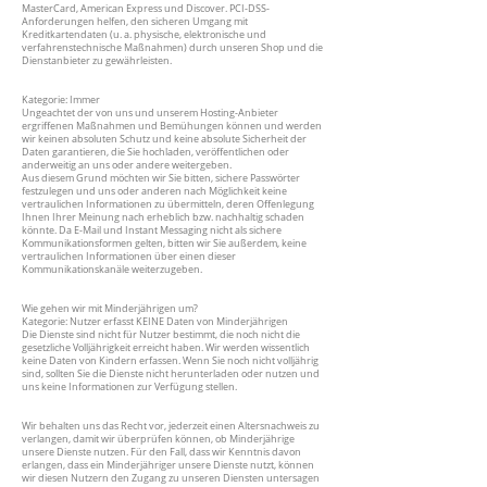
MasterCard, American Express und Discover. PCI-DSS-
Anforderungen helfen, den sicheren Umgang mit
Kreditkartendaten (u. a. physische, elektronische und
verfahrenstechnische Maßnahmen) durch unseren Shop und die
Dienstanbieter zu gewährleisten.
Kategorie: Immer
Ungeachtet der von uns und unserem Hosting-Anbieter
ergriffenen Maßnahmen und Bemühungen können und werden
wir keinen absoluten Schutz und keine absolute Sicherheit der
Daten garantieren, die Sie hochladen, veröffentlichen oder
anderweitig an uns oder andere weitergeben.
Aus diesem Grund möchten wir Sie bitten, sichere Passwörter
festzulegen und uns oder anderen nach Möglichkeit keine
vertraulichen Informationen zu übermitteln, deren Offenlegung
Ihnen Ihrer Meinung nach erheblich bzw. nachhaltig schaden
könnte. Da E-Mail und Instant Messaging nicht als sichere
Kommunikationsformen gelten, bitten wir Sie außerdem, keine
vertraulichen Informationen über einen dieser
Kommunikationskanäle weiterzugeben.
Wie gehen wir mit Minderjährigen um?
Kategorie: Nutzer erfasst KEINE Daten von Minderjährigen
Die Dienste sind nicht für Nutzer bestimmt, die noch nicht die
gesetzliche Volljährigkeit erreicht haben. Wir werden wissentlich
keine Daten von Kindern erfassen. Wenn Sie noch nicht volljährig
sind, sollten Sie die Dienste nicht herunterladen oder nutzen und
uns keine Informationen zur Verfügung stellen.
Wir behalten uns das Recht vor, jederzeit einen Altersnachweis zu
verlangen, damit wir überprüfen können, ob Minderjährige
unsere Dienste nutzen. Für den Fall, dass wir Kenntnis davon
erlangen, dass ein Minderjähriger unsere Dienste nutzt, können
wir diesen Nutzern den Zugang zu unseren Diensten untersagen