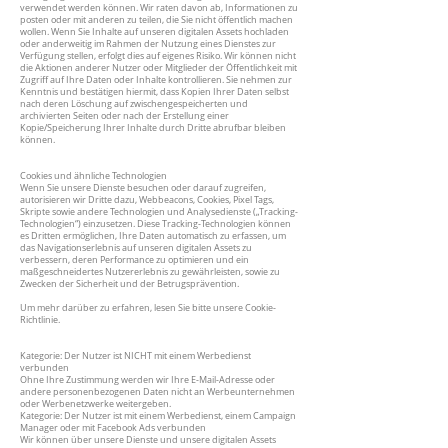
verwendet werden können. Wir raten davon ab, Informationen zu
posten oder mit anderen zu teilen, die Sie nicht öffentlich machen
wollen. Wenn Sie Inhalte auf unseren digitalen Assets hochladen
oder anderweitig im Rahmen der Nutzung eines Dienstes zur
Verfügung stellen, erfolgt dies auf eigenes Risiko. Wir können nicht
die Aktionen anderer Nutzer oder Mitglieder der Öffentlichkeit mit
Zugriff auf Ihre Daten oder Inhalte kontrollieren. Sie nehmen zur
Kenntnis und bestätigen hiermit, dass Kopien Ihrer Daten selbst
nach deren Löschung auf zwischengespeicherten und
archivierten Seiten oder nach der Erstellung einer
Kopie/Speicherung Ihrer Inhalte durch Dritte abrufbar bleiben
können.
Cookies und ähnliche Technologien
Wenn Sie unsere Dienste besuchen oder darauf zugreifen,
autorisieren wir Dritte dazu, Webbeacons, Cookies, Pixel Tags,
Skripte sowie andere Technologien und Analysedienste („Tracking-
Technologien“) einzusetzen. Diese Tracking-Technologien können
es Dritten ermöglichen, Ihre Daten automatisch zu erfassen, um
das Navigationserlebnis auf unseren digitalen Assets zu
verbessern, deren Performance zu optimieren und ein
maßgeschneidertes Nutzererlebnis zu gewährleisten, sowie zu
Zwecken der Sicherheit und der Betrugsprävention.
Um mehr darüber zu erfahren, lesen Sie bitte unsere Cookie-
Richtlinie.
Kategorie: Der Nutzer ist NICHT mit einem Werbedienst
verbunden
Ohne Ihre Zustimmung werden wir Ihre E-Mail-Adresse oder
andere personenbezogenen Daten nicht an Werbeunternehmen
oder Werbenetzwerke weitergeben.
Kategorie: Der Nutzer ist mit einem Werbedienst, einem Campaign
Manager oder mit Facebook Ads verbunden
Wir können über unsere Dienste und unsere digitalen Assets