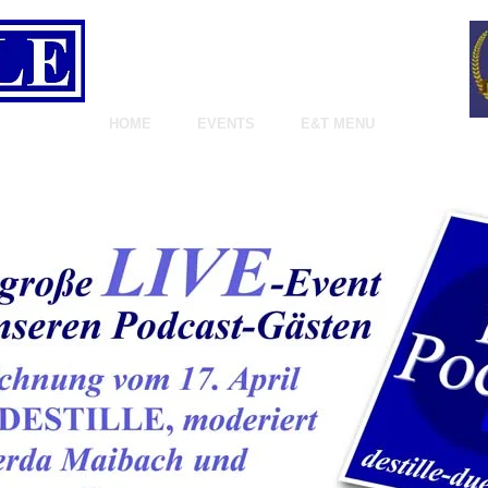
Köstlichkeiten ohne Schnickschnack
HOME
EVENTS
E&T MENU
INFO